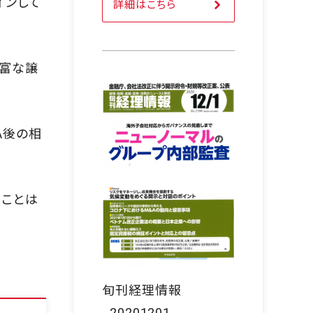
インして
詳細はこちら
豊富な譲
A後の相
ることは
。
旬刊経理情報
_20201201