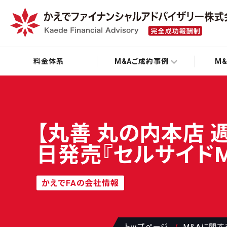
料金体系
M&Aご成約事例
M
【丸善 丸の内本店 
日発売『セルサイドM
かえでFAの会社情報