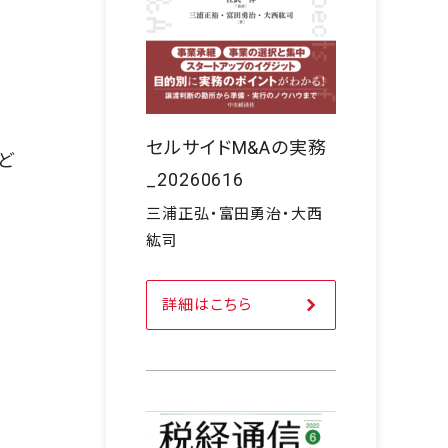
セルサイドM&Aの実務
ど
_20260616
三浦正弘・富田勇治・大西
紘司
詳細はこちら