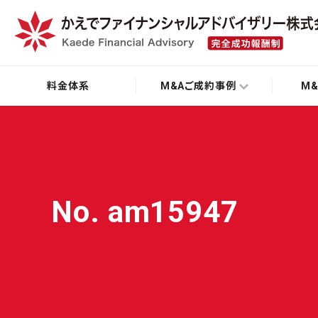
料金体系
M&Aご成約事例
M
No. am15947