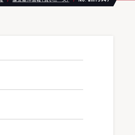
報
譲受案件情報（買いニーズ）
No. am15947