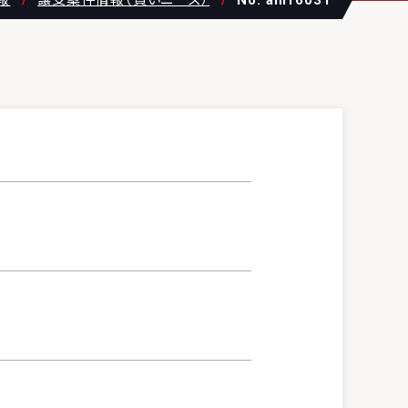
報
譲受案件情報（買いニーズ）
No. am16031