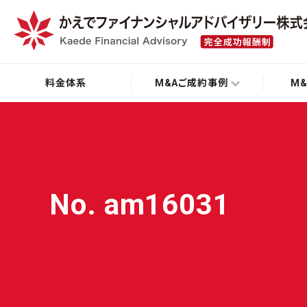
料金体系
M&Aご成約事例
M
No. am16031