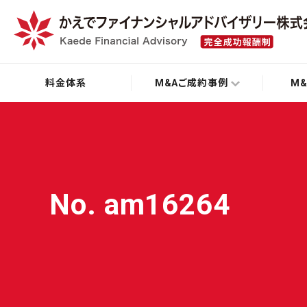
料金体系
M&Aご成約事例
M
No. am16264