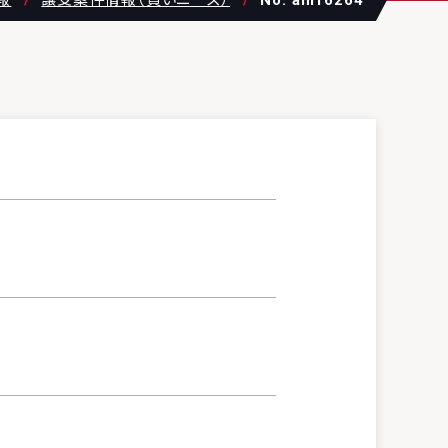
報
譲受案件情報（買いニーズ）
No. am16264