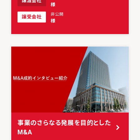
譲渡会社
様
非公開
譲受会社
様
事業のさらなる発展を目的とした
M&A